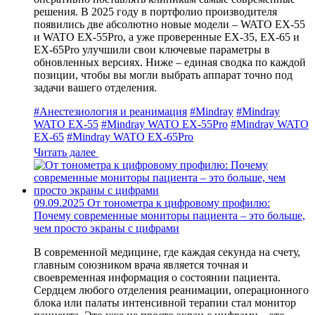
решения. В 2025 году в портфолио производителя
появились две абсолютно новые модели – WATO EX-55
и WATO EX-55Pro, а уже проверенные EX-35, EX-65 и
EX-65Pro улучшили свои ключевые параметры в
обновленных версиях. Ниже – единая сводка по каждой
позиции, чтобы вы могли выбрать аппарат точно под
задачи вашего отделения.
#Анестезиология и реанимация
#Mindray
#Mindray
WATO EX-55
#Mindray WATO EX-55Pro
#Mindray WATO
EX-65
#Mindray WATO EX-65Pro
Читать далее
09.09.2025
От тонометра к цифровому профилю:
Почему современные мониторы пациента – это больше,
чем просто экраны с цифрами
В современной медицине, где каждая секунда на счету,
главным союзником врача является точная и
своевременная информация о состоянии пациента.
Сердцем любого отделения реанимации, операционного
блока или палаты интенсивной терапии стал монитор