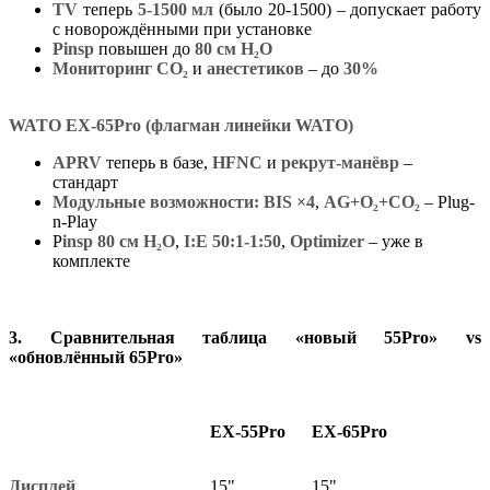
TV
теперь
5-1500 мл
(было 20-1500) – допускает работу
с новорождёнными при установке
Pinsp
повышен до
80 см H₂О
Мониторинг CO₂
и
анестетиков
– до
30%
WATO EX-65Pro (флагман линейки WATO)
APRV
теперь в базе,
HFNC
и
рекрут-манёвр
–
стандарт
Модульные возможности: BIS
×4
,
AG+O₂+CO₂
– Plug-
n-Play
P
insp 80 см H₂О
,
I:E 50:1-1:50
,
Optimizer
– уже в
комплекте
3.
Сравнительная таблица «новый 55Pro» vs
«обновлённый 65Pro»
EX-55Pro
EX-65Pro
Дисплей
15"
15"