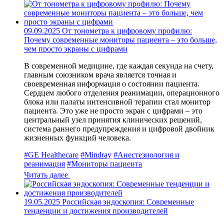
09.09.2025
От тонометра к цифровому профилю:
Почему современные мониторы пациента – это больше,
чем просто экраны с цифрами
В современной медицине, где каждая секунда на счету,
главным союзником врача является точная и
своевременная информация о состоянии пациента.
Сердцем любого отделения реанимации, операционного
блока или палаты интенсивной терапии стал монитор
пациента. Это уже не просто экран с цифрами – это
центральный узел принятия клинических решений,
система раннего предупреждения и цифровой двойник
жизненных функций человека.
#GE Healthecare
#Mindray
#Анестезиология и
реанимация
#Мониторы пациента
Читать далее
19.05.2025
Российская эндоскопия: Современные
тенденции и достижения производителей