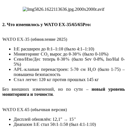
2.
Что изменилось у WATO EX-35/65/65Pro:
WATO EX-35 (обновление 2025)
I:E
расширен до
8:1–1:10
(было 4:1–1:10)
Мониторинг CO₂
вырос до
0-30%
(было 0-10%)
Сево/Изо/Дес
теперь
0-30%
(было Sev 0-8%, Iso/Hal 0-
5%)
APL-клапан
перенастроен:
5-70 см H₂O
(было 1-75) –
повышена безопасность
Стал легче:
120 кг
против прошлых 145 кг
Без внешних изменений, но по сути –
новый уровень
мониторинга и точности
.
WATO EX-65 (обычная версия)
Дисплей обновлён: 12,1"
→ 15"
Диапазон
I:E
стал
50:1-1:50
(был 4:1-1:10)