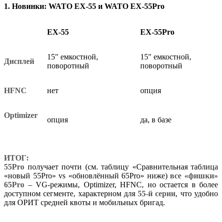
1. Новинки: WATO EX-55 и WATO EX-55Pro
EX-55
EX-55Pro
15" емкостной,
15" емкостной,
Дисплей
поворотный
поворотный
HFNC
нет
опция
Optimizer
опция
да, в базе
ИТОГ:
55Pro
получает почти (см. таблицу «Сравнительная таблица
«новый 55Pro» vs «обновлённый 65Pro» ниже)
все «фишки»
65Pro
– VG-режимы, Optimizer, HFNC, но остается в более
доступном сегменте, характерном для
55-й серии
, что удобно
для ОРИТ средней квоты и мобильных бригад.