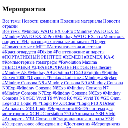
Мероприятия
Все темы
Новости компании
Полезные материалы
Новости
отрасли
Все темы
#Mindray WATO EX-65Pro
#Mindray WATO EX-65
#Mindray WATO EX-55Pro
#Mindray WATO EX-55
#Мониторы
пациента
#Наркозно-дыхательные аппараты
#Drager
#Совместимые с МРТ
#Автоматическая анестезия
#Красногвардеец
#Dixion
#Рентгеновские аппараты
#ПОРТАТИВНЫЙ РЕНТГЕН
#REMEDI
#REMEX KA-6
#Компьютерные томографы
#Revolution Maxima
#ВЫСТАВКИ
#ЗДРАВООХРАНЕНИЕ
#GE Healthecare
#Mindray A8
#Mindray A9
#Optima CT540
#Fujifilm
#Fujifilm
Eluxeo 7000
#Olympus
#Pentax
#karl storz
#Mindray
#Stryker
#Mindray Consona N8
#Mindray Consona N9
#Mindray Consona
N9Exp
#Mindray Consona N8Exp
#Mindray Consona N7
#Mindray Consona N7Exp
#Mindray Consona N6Exp
#Mindray
Consona N6
#GE Vivid T9
#Vivid R6
#GE Vivid T8
#GE Omni
Legend
# Logiq P8
#Logiq P9 XDClear
#Logiq P10 XDclear
#Аппараты УЗИ Logiq
#Эндоскопия
#ReDS система для
мониторинга ХСН
#Carestation 750
#Аппараты УЗИ Vivid
#Аппараты УЗИ Consona
#Стационарные аппараты УЗИ
#Ультразвуковое оборудование
#Достижения
#Мероприятия