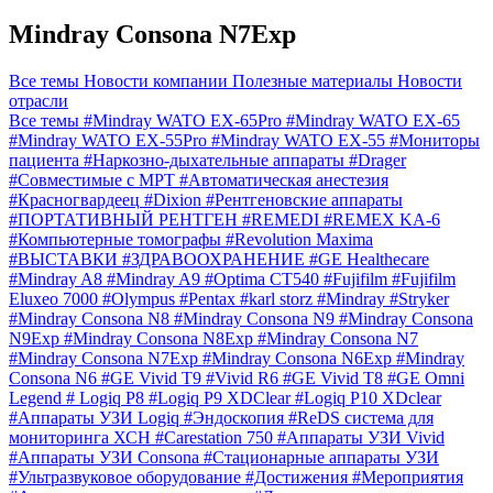
Mindray Consona N7Exp
Все темы
Новости компании
Полезные материалы
Новости
отрасли
Все темы
#Mindray WATO EX-65Pro
#Mindray WATO EX-65
#Mindray WATO EX-55Pro
#Mindray WATO EX-55
#Мониторы
пациента
#Наркозно-дыхательные аппараты
#Drager
#Совместимые с МРТ
#Автоматическая анестезия
#Красногвардеец
#Dixion
#Рентгеновские аппараты
#ПОРТАТИВНЫЙ РЕНТГЕН
#REMEDI
#REMEX KA-6
#Компьютерные томографы
#Revolution Maxima
#ВЫСТАВКИ
#ЗДРАВООХРАНЕНИЕ
#GE Healthecare
#Mindray A8
#Mindray A9
#Optima CT540
#Fujifilm
#Fujifilm
Eluxeo 7000
#Olympus
#Pentax
#karl storz
#Mindray
#Stryker
#Mindray Consona N8
#Mindray Consona N9
#Mindray Consona
N9Exp
#Mindray Consona N8Exp
#Mindray Consona N7
#Mindray Consona N7Exp
#Mindray Consona N6Exp
#Mindray
Consona N6
#GE Vivid T9
#Vivid R6
#GE Vivid T8
#GE Omni
Legend
# Logiq P8
#Logiq P9 XDClear
#Logiq P10 XDclear
#Аппараты УЗИ Logiq
#Эндоскопия
#ReDS система для
мониторинга ХСН
#Carestation 750
#Аппараты УЗИ Vivid
#Аппараты УЗИ Consona
#Стационарные аппараты УЗИ
#Ультразвуковое оборудование
#Достижения
#Мероприятия