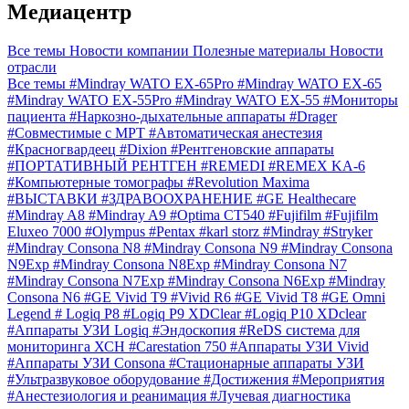
Медиацентр
Все темы
Новости компании
Полезные материалы
Новости
отрасли
Все темы
#Mindray WATO EX-65Pro
#Mindray WATO EX-65
#Mindray WATO EX-55Pro
#Mindray WATO EX-55
#Мониторы
пациента
#Наркозно-дыхательные аппараты
#Drager
#Совместимые с МРТ
#Автоматическая анестезия
#Красногвардеец
#Dixion
#Рентгеновские аппараты
#ПОРТАТИВНЫЙ РЕНТГЕН
#REMEDI
#REMEX KA-6
#Компьютерные томографы
#Revolution Maxima
#ВЫСТАВКИ
#ЗДРАВООХРАНЕНИЕ
#GE Healthecare
#Mindray A8
#Mindray A9
#Optima CT540
#Fujifilm
#Fujifilm
Eluxeo 7000
#Olympus
#Pentax
#karl storz
#Mindray
#Stryker
#Mindray Consona N8
#Mindray Consona N9
#Mindray Consona
N9Exp
#Mindray Consona N8Exp
#Mindray Consona N7
#Mindray Consona N7Exp
#Mindray Consona N6Exp
#Mindray
Consona N6
#GE Vivid T9
#Vivid R6
#GE Vivid T8
#GE Omni
Legend
# Logiq P8
#Logiq P9 XDClear
#Logiq P10 XDclear
#Аппараты УЗИ Logiq
#Эндоскопия
#ReDS система для
мониторинга ХСН
#Carestation 750
#Аппараты УЗИ Vivid
#Аппараты УЗИ Consona
#Стационарные аппараты УЗИ
#Ультразвуковое оборудование
#Достижения
#Мероприятия
#Анестезиология и реанимация
#Лучевая диагностика